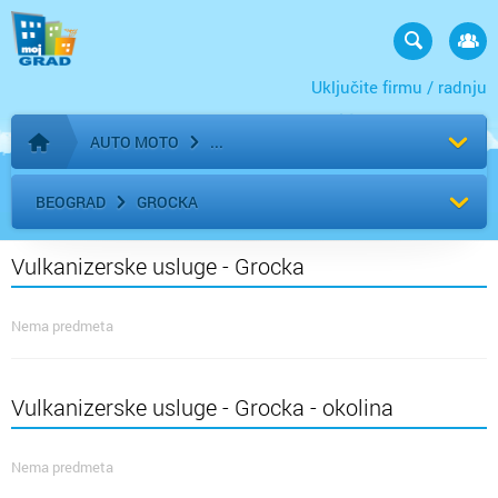
Uključite firmu / radnju
AUTO MOTO
Početna stranica
BEOGRAD
GROCKA
Vulkanizerske usluge - Grocka
Nema predmeta
Vulkanizerske usluge - Grocka - okolina
Nema predmeta