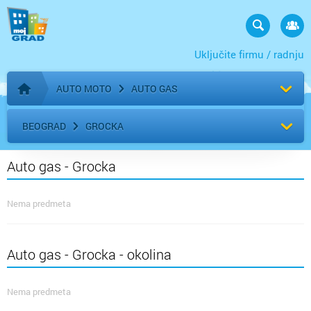
Uključite firmu / radnju
AUTO MOTO
AUTO GAS
Početna stranica
BEOGRAD
GROCKA
Auto gas - Grocka
Nema predmeta
Auto gas - Grocka - okolina
Nema predmeta