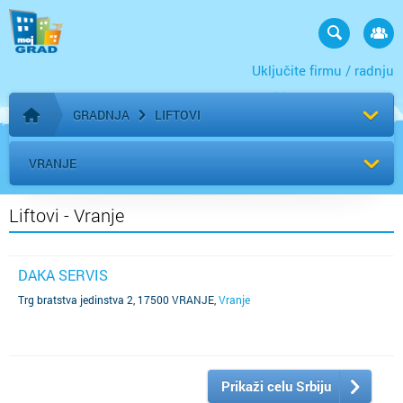
Uključite firmu / radnju
GRADNJA
LIFTOVI
Početna stranica
VRANJE
Liftovi - Vranje
DAKA SERVIS
Trg bratstva jedinstva 2, 17500 VRANJE
,
Vranje
Prikaži celu Srbiju