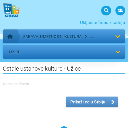
Uključite firmu / radnju
ZABAVA, UMETNOST I KULTURA
Početna stranica
UŽICE
Ostale ustanove kulture - Užice
Nema predmeta
Prikaži celu Srbiju