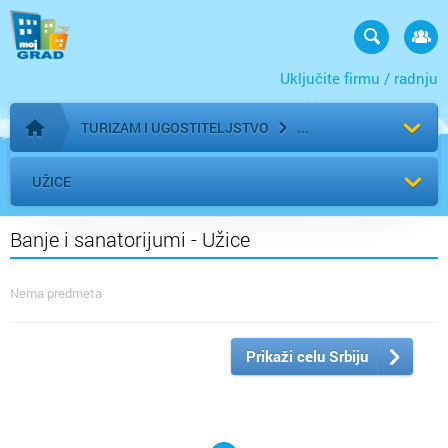
Uključite firmu / radnju
TURIZAM I UGOSTITELJSTVO
Početna stranica
UŽICE
Banje i sanatorijumi - Užice
Nema predmeta
Prikaži celu Srbiju