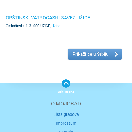
OPŠTINSKI VATROGASNI SAVEZ UŽICE
Omladinska 1, 31000 UŽICE
,
Užice
Prikaži celu Srbiju
Vrh strane
O MOJGRAD
Lista gradova
Impressum
Kontakt