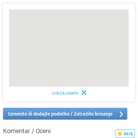
UVEĆAJ MAPU
Izmenite ili dodajte podatke / Zatražite brisanje
Komentar / Oceni
RATE