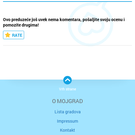
Ovo preduzeće još uvek nema komentara, pošaljite svoju ocenu i
pomozite drugima!
RATE
Vrh strane
O MOJGRAD
Lista gradova
Impressum
Kontakt