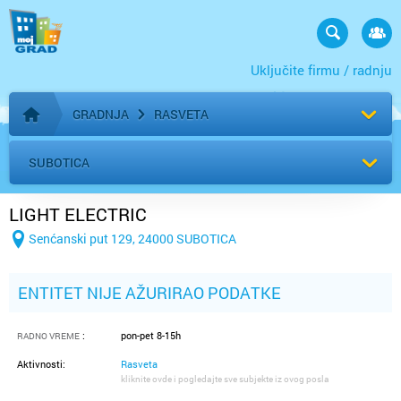
Uključite firmu / radnju
GRADNJA
RASVETA
Početna stranica
SUBOTICA
LIGHT ELECTRIC
Senćanski put 129, 24000 SUBOTICA
ENTITET NIJE AŽURIRAO PODATKE
:
pon-pet 8-15h
RADNO VREME
Aktivnosti:
Rasveta
kliknite ovde i pogledajte sve subjekte iz ovog posla