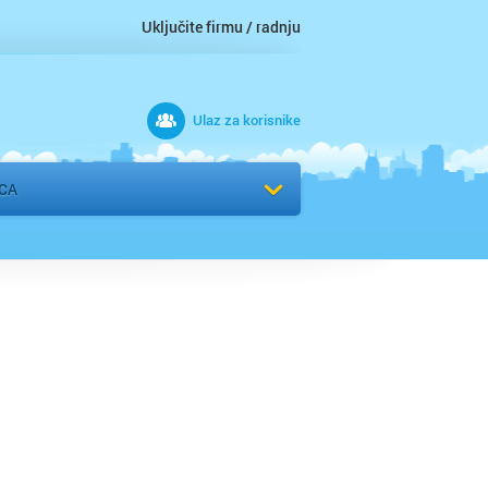
Uključite firmu / radnju
Ulaz za korisnike
 grad
CA