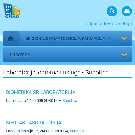
Uključite firmu / radnju
MEDICINA, STOMATOLOGIJA, FARMACIJA
Početna stranica
SUBOTICA
Laboratorije, oprema i usluge - Subotica
BIOMEDIKA SR LABORATORIJA
Cara Lazara 17, 24000 SUBOTICA
,
Subotica
MEDLAB LABORATORIJA
Šandora Petefija 12, 24000 SUBOTICA
,
Subotica