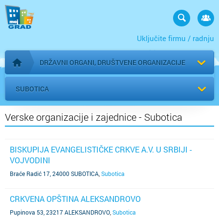
Uključite firmu / radnju
DRŽAVNI ORGANI, DRUŠTVENE ORGANIZACIJE
Početna stranica
SUBOTICA
Verske organizacije i zajednice - Subotica
BISKUPIJA EVANGELISTIČKE CRKVE A.V. U SRBIJI -
VOJVODINI
Braće Radić 17, 24000 SUBOTICA
,
Subotica
CRKVENA OPŠTINA ALEKSANDROVO
Pupinova 53, 23217 ALEKSANDROVO
,
Subotica