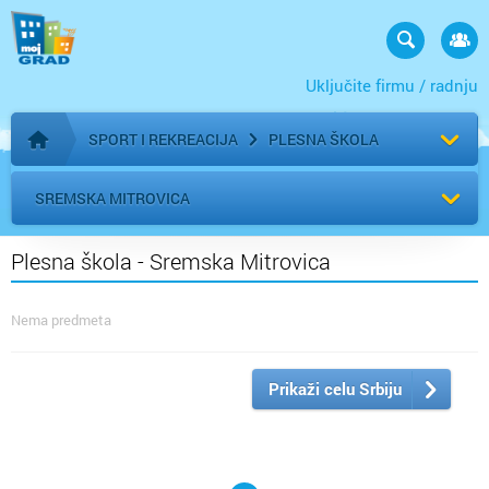
Uključite firmu / radnju
SPORT I REKREACIJA
PLESNA ŠKOLA
Početna stranica
SREMSKA MITROVICA
Plesna škola - Sremska Mitrovica
Nema predmeta
Prikaži celu Srbiju