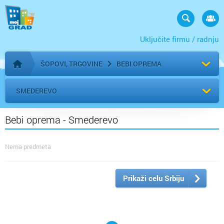
Uključite firmu / radnju
ŠOPOVI, TRGOVINE
BEBI OPREMA
Početna stranica
SMEDEREVO
Bebi oprema - Smederevo
Nema predmeta
Prikaži celu Srbiju