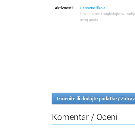
Aktivnosti:
Osnovne škole
kliknite ovde i pogledajte sve subj
ovog posla
Izmenite ili dodajte podatke / Zatraž
Komentar / Oceni