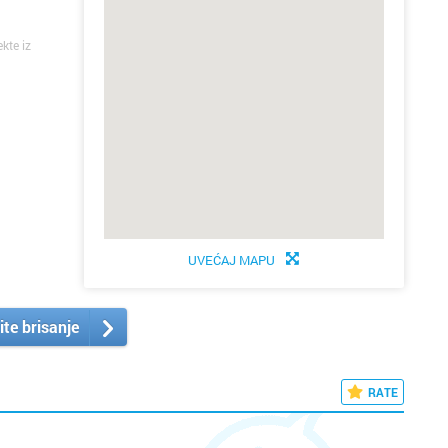
ekte iz
UVEĆAJ MAPU
ite brisanje
RATE