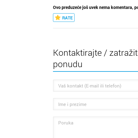
Ovo preduzeće još uvek nema komentara, po
RATE
Kontaktirajte / zatraži
ponudu