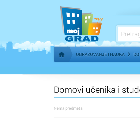
Ostale škole
OBRAZOVANJE I NAUKA
DO
Početna stranica
Domovi učenika i stud
Nema predmeta