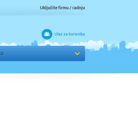
Uključite firmu / radnju
Ulaz za korisnike
 grad
AD