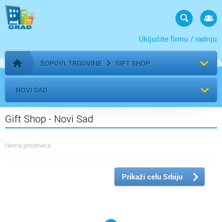
Uključite firmu / radnju
ŠOPOVI, TRGOVINE
GIFT SHOP
Početna stranica
NOVI SAD
Gift Shop - Novi Sad
Nema predmeta
Prikaži celu Srbiju