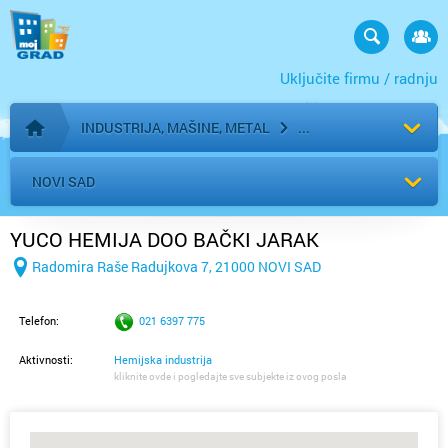
Uključite firmu / radnju
INDUSTRIJA, MAŠINE, METAL
Početna stranica
NOVI SAD
YUCO HEMIJA DOO BAČKI JARAK
Radomira Raše Radujkova 7, 21000 NOVI SAD
Telefon:
021 6397 775
Aktivnosti:
Hemijska industrija
kliknite ovde i pogledajte sve subjekte iz ovog posla