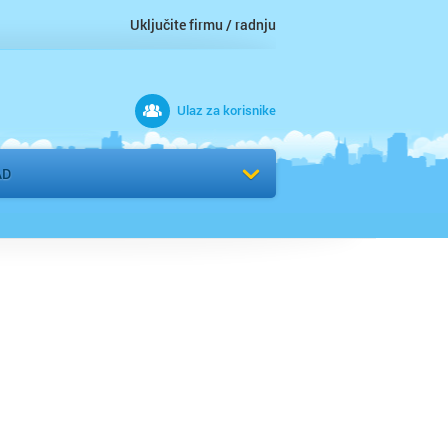
Uključite firmu / radnju
Ulaz za korisnike
 grad
AD