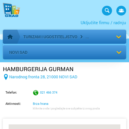
Uključite firmu / radnju
TURIZAM I UGOSTITELJSTVO
Početna stranica
NOVI SAD
HAMBURGERIJA GURMAN
Narodnog fronta 28, 21000 NOVI SAD
Telefon:
021 466 374
Aktivnosti:
Brza hrana
kliknite ovde i pogledajte sve subjekte iz ovog posla