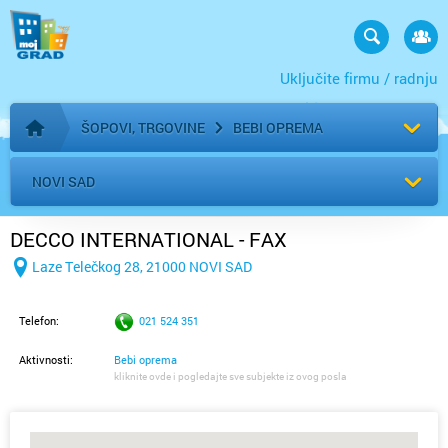
Uključite firmu / radnju
ŠOPOVI, TRGOVINE
BEBI OPREMA
Početna stranica
NOVI SAD
DECCO INTERNATIONAL - FAX
Laze Telečkog 28, 21000 NOVI SAD
Telefon:
021 524 351
Aktivnosti:
Bebi oprema
kliknite ovde i pogledajte sve subjekte iz ovog posla