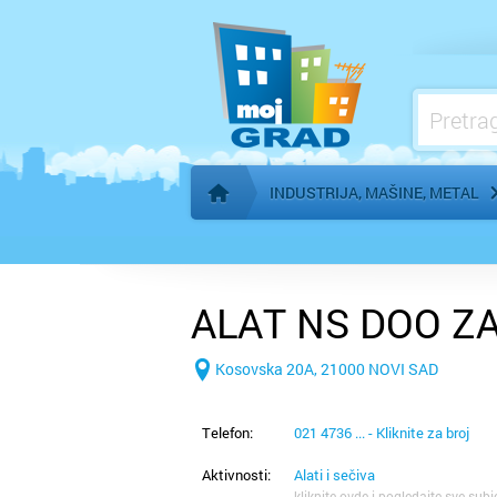
Mleko i mlečni proizvodi
Obrada i zaštita metala
Oprema za industrijsku kontrolu
Oprema za poljoprivredu
INDUSTRIJA, MAŠINE, METAL
Početna stranica
ALAT NS DOO ZA
Kosovska 20A, 21000 NOVI SAD
Telefon:
021 4736 ... - Kliknite za broj
Aktivnosti:
Alati i sečiva
kliknite ovde i pogledajte sve subj