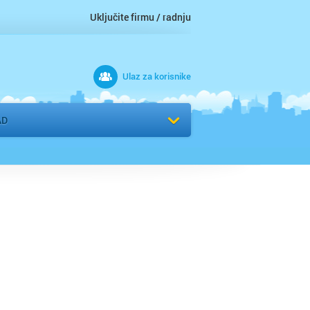
Uključite firmu / radnju
Ulaz za korisnike
 grad
AD