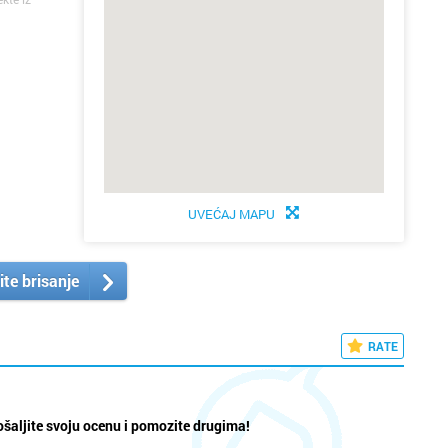
UVEĆAJ MAPU
ite brisanje
RATE
šaljite svoju ocenu i pomozite drugima!