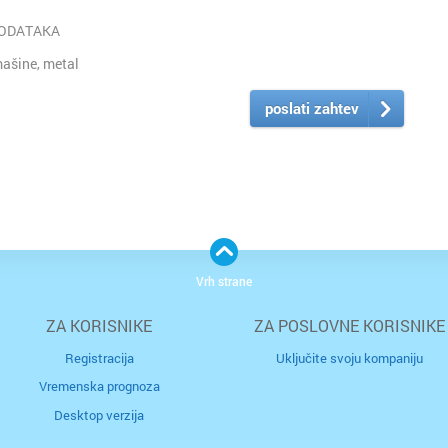
PODATAKA
ašine, metal
poslati zahtev
Vrh strane
ZA KORISNIKE
ZA POSLOVNE KORISNIKE
Registracija
Uključite svoju kompaniju
Vremenska prognoza
Desktop verzija