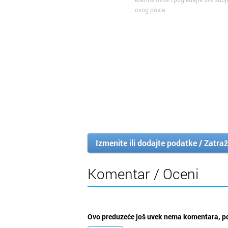
ovog posla
Izmenite ili dodajte podatke / Zatraž
Komentar / Oceni
Ovo preduzeće još uvek nema komentara, po