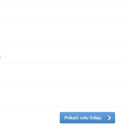
š
Prikaži celu Srbiju