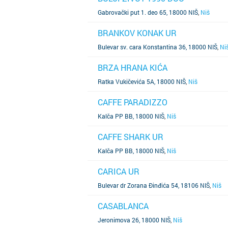
SAZNAJ VIŠE
Gabrovački put 1. deo 65, 18000 NIŠ
,
Niš
BRANKOV KONAK UR
SAZNAJ VIŠE
Bulevar sv. cara Konstantina 36, 18000 NIŠ
,
Ni
BRZA HRANA KIĆA
SAZNAJ VIŠE
Ratka Vukičevića 5A, 18000 NIŠ
,
Niš
CAFFE PARADIZZO
SAZNAJ VIŠE
Kalča PP BB, 18000 NIŠ
,
Niš
CAFFE SHARK UR
SAZNAJ VIŠE
Kalča PP BB, 18000 NIŠ
,
Niš
CARICA UR
SAZNAJ VIŠE
Bulevar dr Zorana Đinđića 54, 18106 NIŠ
,
Niš
CASABLANCA
SAZNAJ VIŠE
Jeronimova 26, 18000 NIŠ
,
Niš