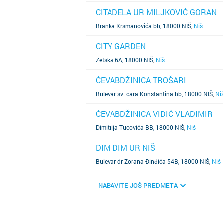
CITADELA UR MILJKOVIĆ GORAN
SAZNAJ VIŠE
Branka Krsmanovića bb, 18000 NIŠ
,
Niš
CITY GARDEN
SAZNAJ VIŠE
Zetska 6A, 18000 NIŠ
,
Niš
ĆEVABDŽINICA TROŠARI
SAZNAJ VIŠE
Bulevar sv. cara Konstantina bb, 18000 NIŠ
,
Ni
ĆEVABDŽINICA VIDIĆ VLADIMIR
SAZNAJ VIŠE
Dimitrija Tucovića BB, 18000 NIŠ
,
Niš
DIM DIM UR NIŠ
SAZNAJ VIŠE
Bulevar dr Zorana Đinđića 54B, 18000 NIŠ
,
Niš
NABAVITE JOŠ PREDMETA