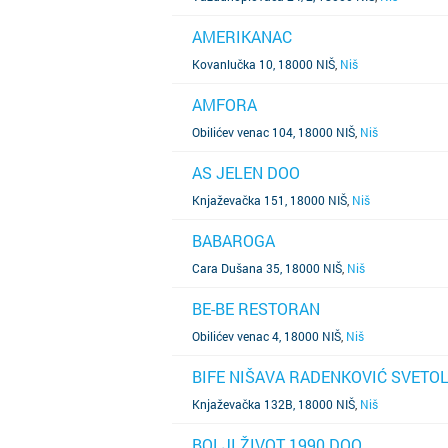
AMERIKANAC
SAZNAJ VIŠE
Kovanlučka 10, 18000 NIŠ
,
Niš
AMFORA
SAZNAJ VIŠE
Obilićev venac 104, 18000 NIŠ
,
Niš
AS JELEN DOO
SAZNAJ VIŠE
Knjaževačka 151, 18000 NIŠ
,
Niš
BABAROGA
SAZNAJ VIŠE
Cara Dušana 35, 18000 NIŠ
,
Niš
BE-BE RESTORAN
SAZNAJ VIŠE
Obilićev venac 4, 18000 NIŠ
,
Niš
BIFE NIŠAVA RADENKOVIĆ SVETOL
SAZNAJ VIŠE
Knjaževačka 132B, 18000 NIŠ
,
Niš
BOLJI ŽIVOT 1990 DOO