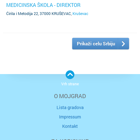
MEDICINSKA ŠKOLA - DIREKTOR
Ćirila i Metodija 22, 37000 KRUŠEVAC
,
Kruševac
Prikaži celu Srbiju
Vrh strane
O MOJGRAD
Lista gradova
Impressum
Kontakt