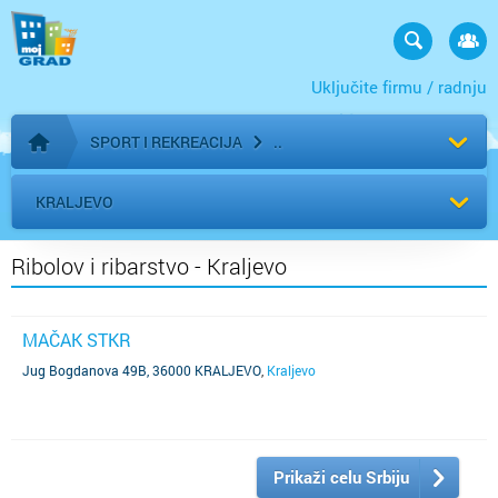
Uključite firmu / radnju
SPORT I REKREACIJA
Početna stranica
KRALJEVO
Ribolov i ribarstvo - Kraljevo
MAČAK STKR
Jug Bogdanova 49B, 36000 KRALJEVO
,
Kraljevo
Prikaži celu Srbiju