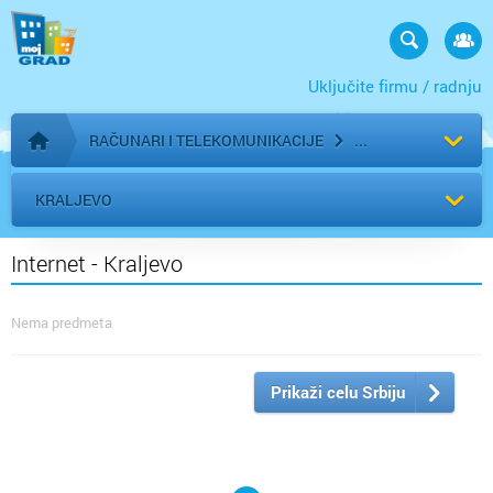
Uključite firmu / radnju
RAČUNARI I TELEKOMUNIKACIJE
Početna stranica
KRALJEVO
Internet - Kraljevo
Nema predmeta
Prikaži celu Srbiju