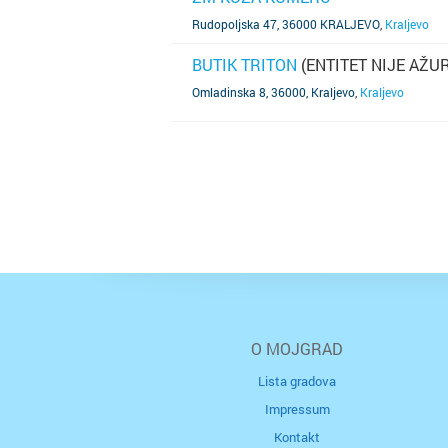
SAZNAJ VIŠE
Rudopoljska 47, 36000 KRALJEVO
,
Kraljevo
BUTIK TRITON
(ENTITET NIJE AŽU
SAZNAJ VIŠE
Omladinska 8, 36000, Kraljevo
,
Kraljevo
O MOJGRAD
Lista gradova
Impressum
Kontakt