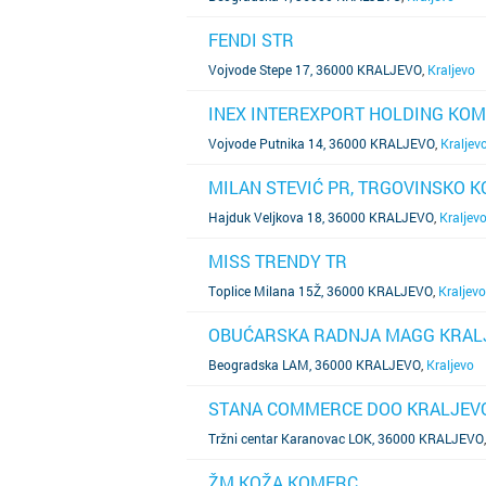
FENDI STR
SAZNAJ VIŠE
Vojvode Stepe 17, 36000 KRALJEVO
,
Kraljevo
INEX INTEREXPORT HOLDING KOM
SAZNAJ VIŠE
Vojvode Putnika 14, 36000 KRALJEVO
,
Kraljev
MILAN STEVIĆ PR, TRGOVINSKO 
SAZNAJ VIŠE
Hajduk Veljkova 18, 36000 KRALJEVO
,
Kraljev
MISS TRENDY TR
SAZNAJ VIŠE
Toplice Milana 15Ž, 36000 KRALJEVO
,
Kraljevo
OBUĆARSKA RADNJA MAGG KRAL
SAZNAJ VIŠE
Beogradska LAM, 36000 KRALJEVO
,
Kraljevo
STANA COMMERCE DOO KRALJEV
SAZNAJ VIŠE
Tržni centar Karanovac LOK, 36000 KRALJEVO
ŽM KOŽA KOMERC