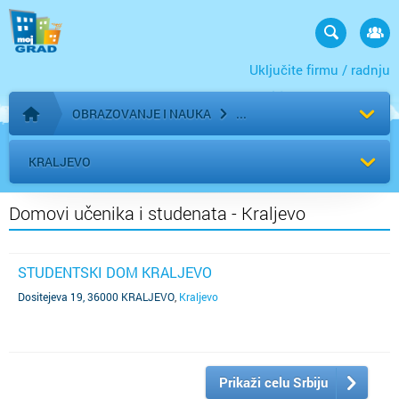
Uključite firmu / radnju
OBRAZOVANJE I NAUKA
Početna stranica
KRALJEVO
Domovi učenika i studenata - Kraljevo
STUDENTSKI DOM KRALJEVO
Dositejeva 19, 36000 KRALJEVO
,
Kraljevo
Prikaži celu Srbiju