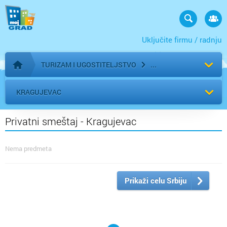
Uključite firmu / radnju
TURIZAM I UGOSTITELJSTVO
Početna stranica
KRAGUJEVAC
Privatni smeštaj - Kragujevac
Nema predmeta
Prikaži celu Srbiju