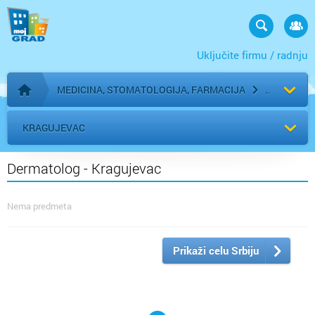
Uključite firmu / radnju
MEDICINA, STOMATOLOGIJA, FARMACIJA
Početna stranica
KRAGUJEVAC
Dermatolog - Kragujevac
Nema predmeta
Prikaži celu Srbiju