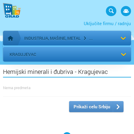
Uključite firmu / radnju
INDUSTRIJA, MAŠINE, METAL
Početna stranica
KRAGUJEVAC
Hemijski minerali i đubriva - Kragujevac
Nema predmeta
Prikaži celu Srbiju