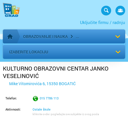
Uključite firmu / radnju
OBRAZOVANJE I NAUKA
Početna stranica
IZABERITE LOKACIJU
KULTURNO OBRAZOVNI CENTAR JANKO
VESELINOVIĆ
Mike Vitomirovića 6, 15350 BOGATIĆ
Telefon:
015 7786 113
Aktivnosti:
Ostale škole
kliknite ovde i pogledajte sve subjekte iz ovog posla