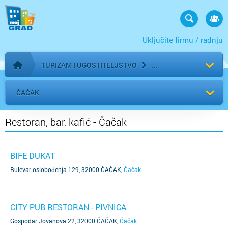
Uključite firmu / radnju
TURIZAM I UGOSTITELJSTVO
Početna stranica
ČAČAK
Restoran, bar, kafić - Čačak
BIFE DUKAT
Bulevar oslobođenja 129, 32000 ČAČAK
,
Čačak
CITY PUB RESTORAN - PIVNICA
Gospodar Jovanova 22, 32000 ČAČAK
,
Čačak