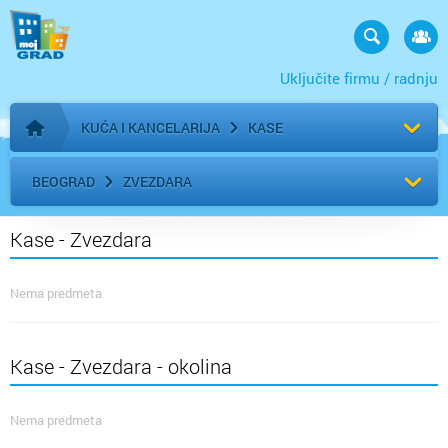
Uključite firmu / radnju
KUĆA I KANCELARIJA
KASE
Početna stranica
BEOGRAD
ZVEZDARA
Kase - Zvezdara
Nema predmeta
Kase - Zvezdara - okolina
Nema predmeta