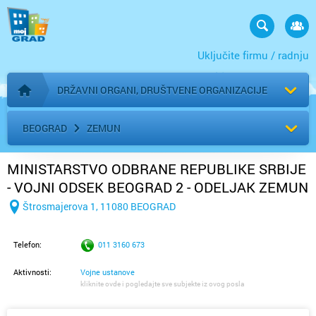
Uključite firmu / radnju
DRŽAVNI ORGANI, DRUŠTVENE ORGANIZACIJE
Početna stranica
BEOGRAD
ZEMUN
MINISTARSTVO ODBRANE REPUBLIKE SRBIJE
- VOJNI ODSEK BEOGRAD 2 - ODELJAK ZEMUN
Štrosmajerova 1, 11080 BEOGRAD
Telefon:
011 3160 673
Aktivnosti:
Vojne ustanove
kliknite ovde i pogledajte sve subjekte iz ovog posla