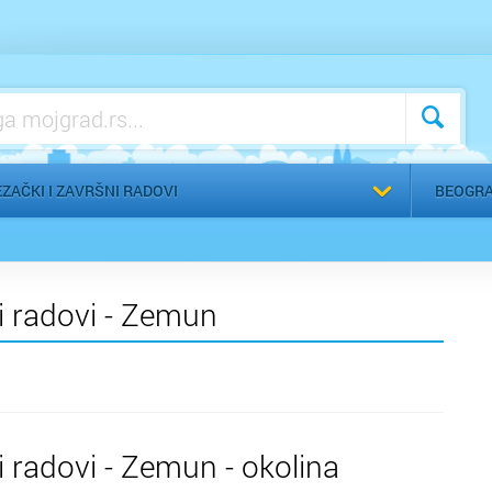
Zadužbine i zaštita kulturnih dobara
Zanatske zadruge
Zaštita životne sredine
Izaberite
ZAČKI I ZAVRŠNI RADOVI
BEOGR
i radovi - Zemun
i radovi - Zemun - okolina