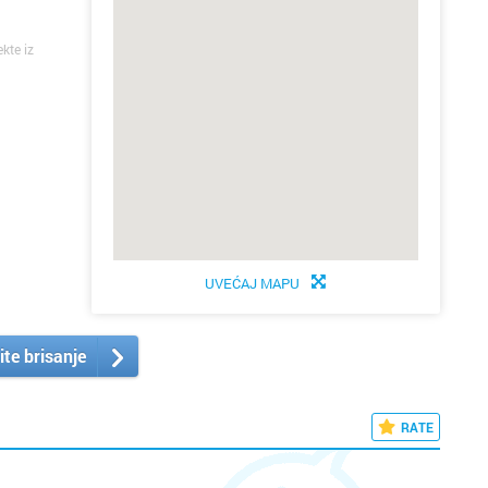
ekte iz
UVEĆAJ MAPU
ite brisanje
RATE