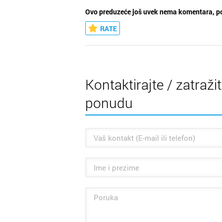
Ovo preduzeće još uvek nema komentara, po
RATE
Kontaktirajte / zatraži
ponudu