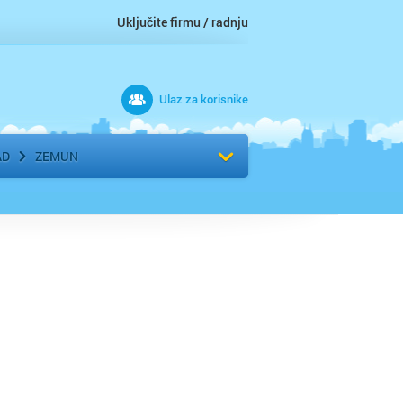
Uključite firmu / radnju
Ulaz za korisnike
 grad
Izaberite komšiluk
AD
ZEMUN