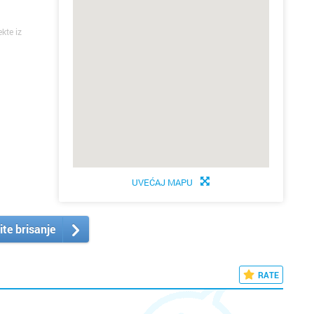
ekte iz
UVEĆAJ MAPU
ite brisanje
RATE