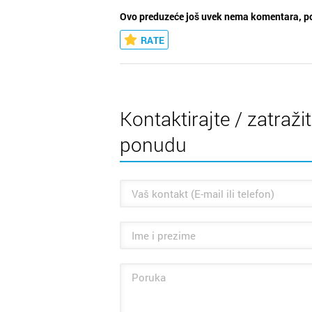
Ovo preduzeće još uvek nema komentara, po
RATE
Kontaktirajte / zatraži
ponudu