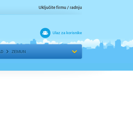
Uključite firmu / radnju
Ulaz za korisnike
 grad
Izaberite komšiluk
AD
ZEMUN