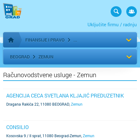
Uključite firmu / radnju
FINANSIJE I PRAVO
Početna stranica
BEOGRAD
ZEMUN
Računovodstvene usluge - Zemun
AGENCIJA CECA SVETLANA KLJAJIĆ PREDUZETNIK
Dragana Rakića 22, 11080 BEOGRAD
,
Zemun
CONSILIO
Kosovska 9 / II sprat, 11080 Beograd-Zemun
,
Zemun