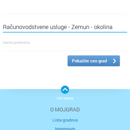
Računovodstvene usluge - Zemun - okolina
Nema predmeta
Pokažite ceo grad
Vrh strane
O MOJGRAD
Lista gradova
Impressum