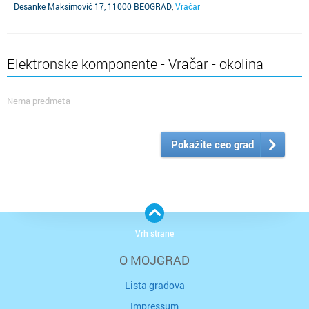
(SUBJEKT JE UGAŠEN)
Desanke Maksimović 17, 11000 BEOGRAD
,
Vračar
Elektronske komponente - Vračar - okolina
Nema predmeta
Pokažite ceo grad
Vrh strane
O MOJGRAD
Lista gradova
Impressum