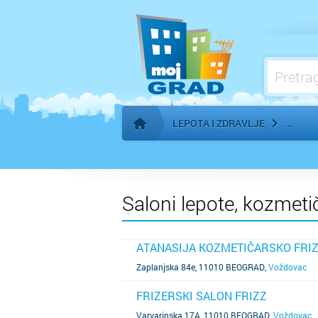
LEPOTA I ZDRAVLJE
Početna stranica
Saloni lepote, kozmetič
ATANASIJA KOZMETIČARSKO FRI
SAZNAJ VIŠE
Zaplanjska 84e, 11010 BEOGRAD
,
Voždovac
FRIZERSKI SALON FRIZZ
SAZNAJ VIŠE
Varvarinska 17A, 11010 BEOGRAD
,
Voždovac