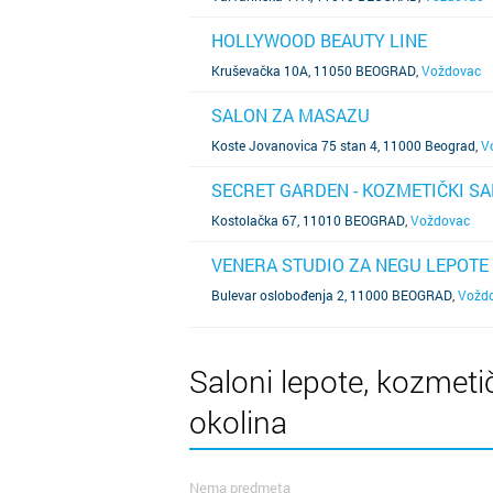
HOLLYWOOD BEAUTY LINE
SAZNAJ VIŠE
Kruševačka 10A, 11050 BEOGRAD
,
Voždovac
SALON ZA MASAZU
SAZNAJ VIŠE
Koste Jovanovica 75 stan 4, 11000 Beograd
,
V
SECRET GARDEN - KOZMETIČKI SAL
SAZNAJ VIŠE
Kostolačka 67, 11010 BEOGRAD
,
Voždovac
VENERA STUDIO ZA NEGU LEPOTE
SAZNAJ VIŠE
Bulevar oslobođenja 2, 11000 BEOGRAD
,
Vožd
Saloni lepote, kozmetič
okolina
Nema predmeta