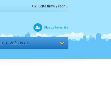
Uključite firmu / radnju
Ulaz za korisnike
 grad
Izaberite komšiluk
AD
VOŽDOVAC