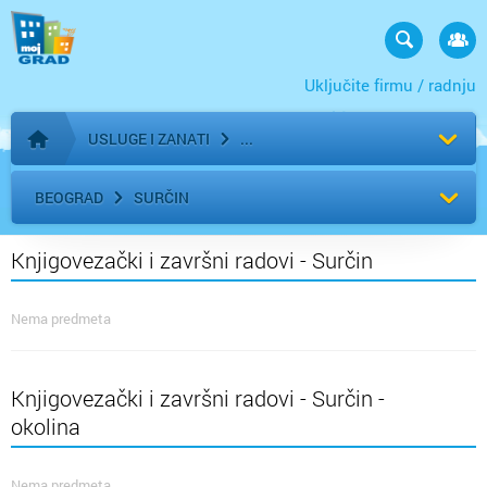
Uključite firmu / radnju
USLUGE I ZANATI
Početna stranica
BEOGRAD
SURČIN
Knjigovezački i završni radovi - Surčin
Nema predmeta
Knjigovezački i završni radovi - Surčin -
okolina
Nema predmeta