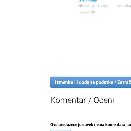
veleprodaja
kliknite ovde i pogledajte sve subj
ovog posla
Izmenite ili dodajte podatke / Zatraž
Komentar / Oceni
Ovo preduzeće još uvek nema komentara, po