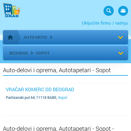
Uključite firmu / radnju
AUTO MOTO
Početna stranica
BEOGRAD
SOPOT
Auto-delovi i oprema, Autotapetari - Sopot
VRAČAR KOMERC DD BEOGRAD
Partizanski put 64, 11118 BABE
,
Sopot
Auto-delovi i oprema, Autotapetari - Sopot -