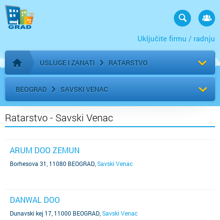
Uključite firmu / radnju
USLUGE I ZANATI
RATARSTVO
Početna stranica
BEOGRAD
SAVSKI VENAC
Ratarstvo - Savski Venac
ARUM DOO ZEMUN
Borhesova 31, 11080 BEOGRAD
,
Savski Venac
DANWAL DOO
Dunavski kej 17, 11000 BEOGRAD
,
Savski Venac