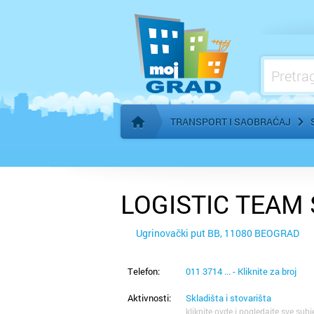
TRANSPORT I SAOBRAĆAJ
Početna stranica
LOGISTIC TEAM
Ugrinovački put BB, 11080 BEOGRAD
Telefon:
011 3714 ... - Kliknite za broj
Aktivnosti:
Skladišta i stovarišta
kliknite ovde i pogledajte sve subj