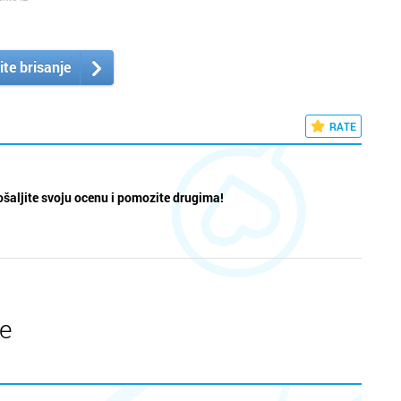
ite brisanje
RATE
šaljite svoju ocenu i pomozite drugima!
te