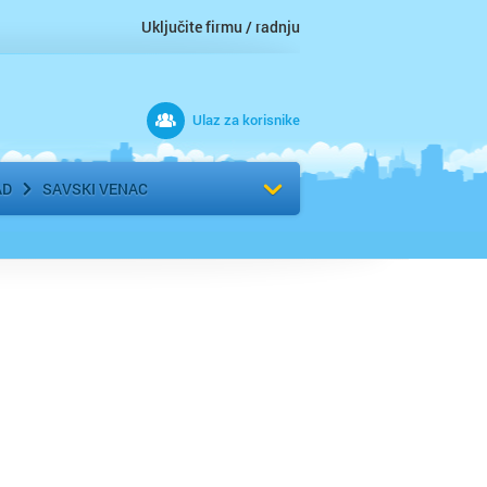
Uključite firmu / radnju
Ulaz za korisnike
 grad
Izaberite komšiluk
AD
SAVSKI VENAC