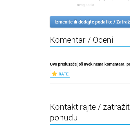
ovog posla
Izmenite ili dodajte podatke / Zatraž
Komentar / Oceni
Ovo preduzeće još uvek nema komentara, po
RATE
Kontaktirajte / zatraži
ponudu