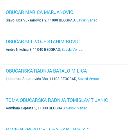
OBUĆAR MARICA MARJANOVIĆ
Slavoljuba Vuksanovića 9, 11090 BEOGRAD
,
Savski Venac
OBUĆAR MILIVOJE STANIMIROVIĆ
Andre Nikolića 3, 11040 BEOGRAD
,
Savski Venac
OBUĆARSKA RADNJA BATALO MILICA
Ljubomira Stojanovića 38a, 11108 BEOGRAD
,
Savski Venac
TOMA OBUĆARSKA RADNJA TOMISLAV TIJANIĆ
Admirala Geprata 5, 11000 BEOGRAD
,
Savski Venac
МОДНИ КРЕАТОР - ОБУЋАР ,, ВАСА "