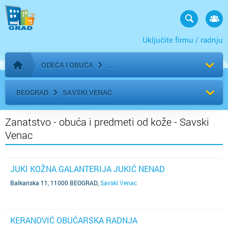
Uključite firmu / radnju
ODEĆA I OBUĆA
Početna stranica
BEOGRAD
SAVSKI VENAC
Zanatstvo - obuća i predmeti od kože - Savski
Venac
JUKI KOŽNA GALANTERIJA JUKIĆ NENAD
Balkanska 11, 11000 BEOGRAD
,
Savski Venac
KERANOVIĆ OBUĆARSKA RADNJA