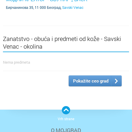
Бирчанинова 35, 11 000 Београд
,
Savski Venac
Zanatstvo - obuća i predmeti od kože - Savski
Venac - okolina
Nema predmeta
Pokažite ceo grad
Vrh strane
O MOJGRAD