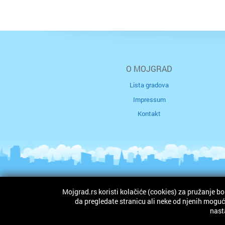
O MOJGRAD
Lista gradova
Impressum
Kontakt
Mojgrad.rs koristi kolačiće (cookies) za pružanje bo
Autorska prava © 2026. mojgrad.rs. Sva prava zad
da pregledate stranicu ali neke od njenih mogućn
nast