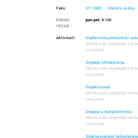
Faks:
011 2682 ... - Kliknite za broj
RADNO
pon-pet:
8-16h
VREME
:
Aktivnosti:
Građevinska preduzeća i usl
kliknite ovde i pogledajte sve su
ovog posla
Grejanje, klimatizacija
kliknite ovde i pogledajte sve su
ovog posla
Projektovanje
kliknite ovde i pogledajte sve su
ovog posla
Grejanje u domaćinstvima
kliknite ovde i pogledajte sve su
ovog posla
Solarna energija, helioenergija