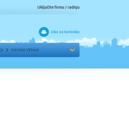
Uključite firmu / radnju
Ulaz za korisnike
 grad
Izaberite komšiluk
AD
SAVSKI VENAC