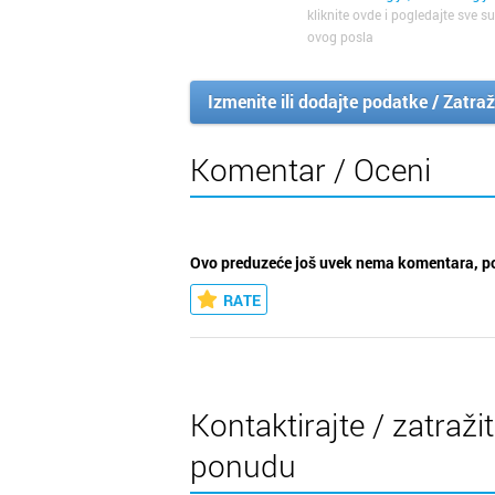
kliknite ovde i pogledajte sve su
ovog posla
Izmenite ili dodajte podatke / Zatraž
Komentar / Oceni
Ovo preduzeće još uvek nema komentara, po
RATE
Kontaktirajte / zatraži
ponudu