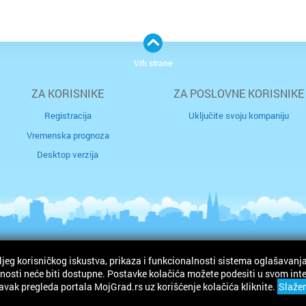
Vrh strane
ZA KORISNIKE
ZA POSLOVNE KORISNIKE
Registracija
Uključite svoju kompaniju
Vremenska prognoza
Desktop verzija
ljeg korisničkog iskustva, prikaza i funkcionalnosti sistema oglašavanja
ržana.
osti neće biti dostupne. Postavke kolačića možete podesiti u svom intern
avak pregleda portala MojGrad.rs uz korišćenje kolačića kliknite.
Slaže