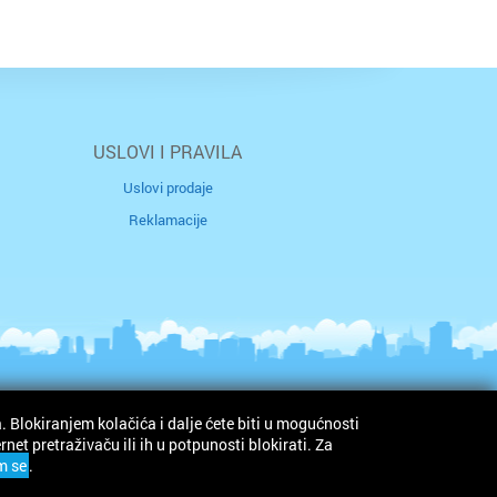
USLOVI I PRAVILA
Uslovi prodaje
Reklamacije
. Blokiranjem kolačića i dalje ćete biti u mogućnosti
© Idoneus doo
et pretraživaču ili ih u potpunosti blokirati. Za
m se
.
RAT