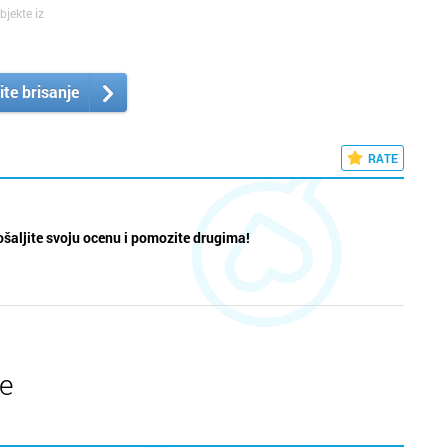
bjekte iz
ite brisanje
RATE
šaljite svoju ocenu i pomozite drugima!
te