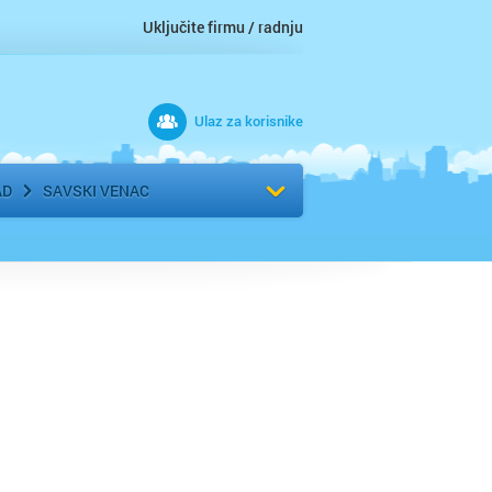
Uključite firmu / radnju
Ulaz za korisnike
 grad
Izaberite komšiluk
AD
SAVSKI VENAC