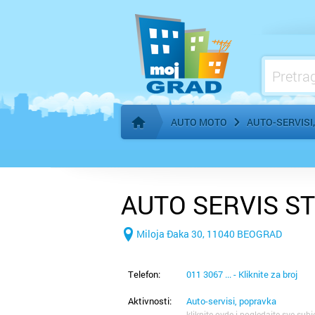
Benzinske pumpe, gorivo
AUTO MOTO
AUTO-SERVISI
Početna stranica
AUTO SERVIS S
Miloja Đaka 30, 11040 BEOGRAD
Telefon:
011 3067 ... - Kliknite za broj
Aktivnosti:
Auto-servisi, popravka
kliknite ovde i pogledajte sve subj