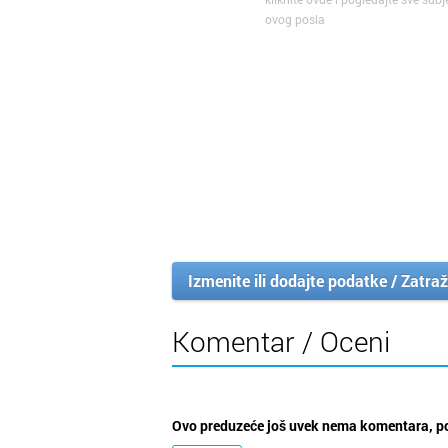
ovog posla
Izmenite ili dodajte podatke / Zatraž
Komentar / Oceni
Ovo preduzeće još uvek nema komentara, po