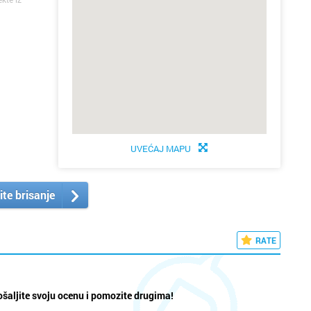
UVEĆAJ MAPU
ite brisanje
RATE
šaljite svoju ocenu i pomozite drugima!