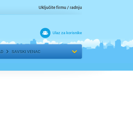
Uključite firmu / radnju
Ulaz za korisnike
 grad
Izaberite komšiluk
AD
SAVSKI VENAC