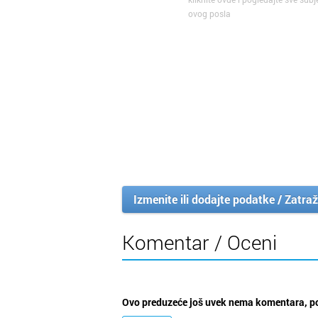
ovog posla
Izmenite ili dodajte podatke / Zatraž
Komentar / Oceni
Ovo preduzeće još uvek nema komentara, po