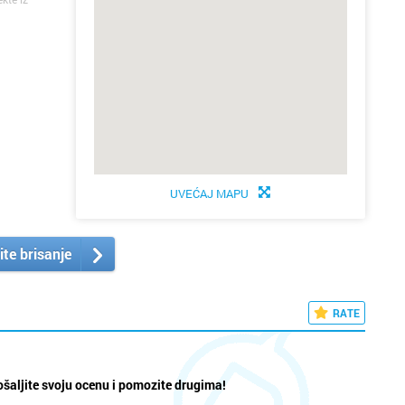
UVEĆAJ MAPU
ite brisanje
RATE
šaljite svoju ocenu i pomozite drugima!