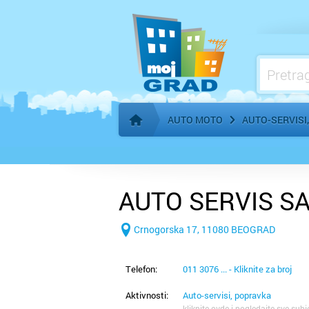
Benzinske pumpe, gorivo
AUTO MOTO
AUTO-SERVISI
Početna stranica
AUTO SERVIS S
Crnogorska 17, 11080 BEOGRAD
Telefon:
011 3076 ... - Kliknite za broj
Aktivnosti:
Auto-servisi, popravka
kliknite ovde i pogledajte sve subj