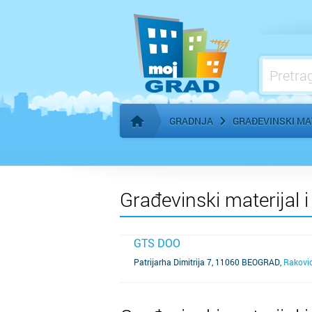
Građevinski materijal i stovarišta
Građevinsko zemljište i izgradnja
Grejanje, klimatizacija
GRADNJA
GRAĐEVINSKI MA
Početna stranica
Građevinski materijal i
GTS DOO
SAZNAJ VIŠE
Patrijarha Dimitrija 7, 11060 BEOGRAD
,
Rakovi