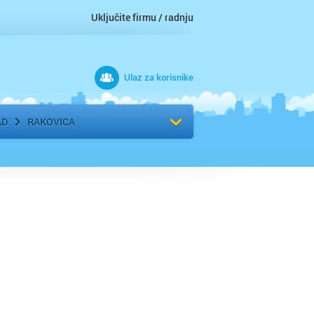
Uključite firmu / radnju
Ulaz za korisnike
 grad
Izaberite komšiluk
AD
RAKOVICA